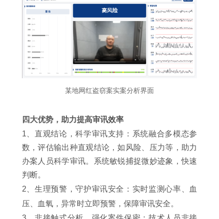
某地网红盗窃案实案分析界面
四大优势，助力提高审讯效率
1、
直观结论，科学审讯支持
：
系统融合多模态参
数，评估输出种直观结论，如⻛险、压⼒等，助⼒
办案⼈员科学审讯。系统敏锐捕捉微妙迹象，快速
判断。
2、生理预警，守护审讯安全
：实时监测⼼率、⾎
压、⾎氧，异常时⽴即预警，保障审讯安全。
3、非接触式分析，强化案件保密
：技术⼈员⾮接