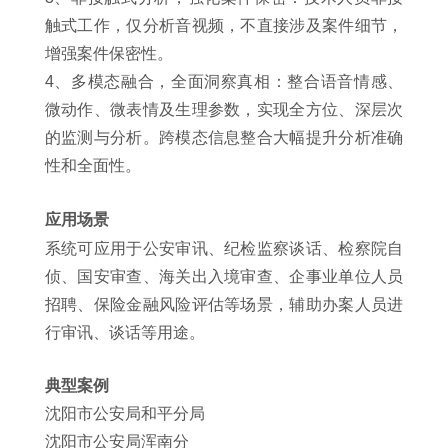
触式⼯作，仅分析⾳视频，不直接涉及案件细节，
增强案件保密性。
4、多
模态融合，全⾯洞察真相
：整合语⾳情感、
微动作、微表情及⽣理参数，实现全⽅位、深层次
的监测与分析。跨模态信息整合⼤幅提升分析准确
性和全⾯性。
应用
场景
系统可应用于公安审讯、纪检监察谈话、检察院自
侦、国安审查、海关出入境审查、企事业单位⼈员
招聘、保险金融⻛险评估等场景，辅助办案人员进
行审讯、谈话等用途。
典型案例
沈阳市公安局和平分局
沈阳市公安局浑南分