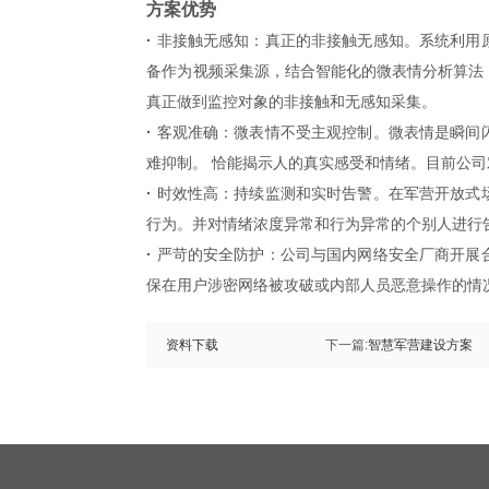
方案优势
·
非接触无感知
：
真正的非接触无感知。
系统利用
备作为视频采集源，结合智能化的微表情分析算法
真正做到监控对象的非接触和无感知采集。
·
客观准确
：
微表情不受主观控制。
微表情是瞬间
难抑制。 恰能揭示人的真实感受和情绪。目前公司
·
时效性高
：
持续监测和实时告警。
在军营开放式
行为。并对情绪浓度异常和行为异常的个别人进行
·
严苛的
安全防护：
公司与国内网络安全厂商开展
保在用户涉密网络被攻破或内部人员恶意操作的情
资料下载
下一篇:
智慧军营建设方案