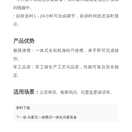
到视频中。
·
刻录选时1－24小时可自由调节，刻录时间状态实时显
示。
产品优势
极限便携：
一体式全铝机身轻巧便携，单手即可完成操
控。
军工品质：
军工级生产工艺与品质，性能可靠且安全稳
定。
适用场景：
公安审讯、检察讯问、纪委监委谈话等。
资料下载
下一篇:
办案宝—便携式一体化办案装备